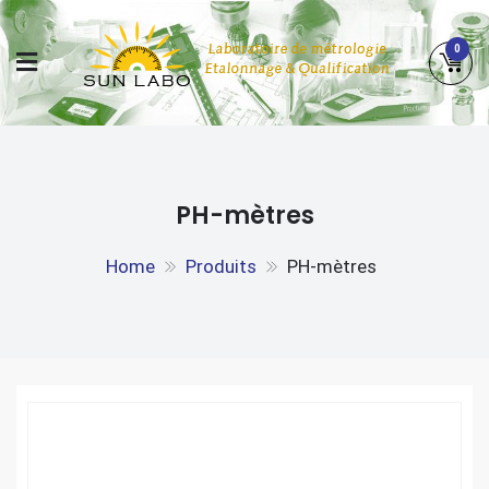
Skip
to
0
content
SUN LABO
LABORATOIRE DE MÉTROLOGIE, ETALONNAGE &
QUALIFICATION
PH-mètres
Home
Produits
PH-mètres