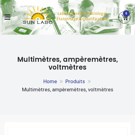
Skip
to
0
content
SUN LABO
LABORATOIRE DE MÉTROLOGIE, ETALONNAGE &
QUALIFICATION
Multimètres, ampèremètres,
voltmètres
Home
Produits
Multimètres, ampèremètres, voltmètres