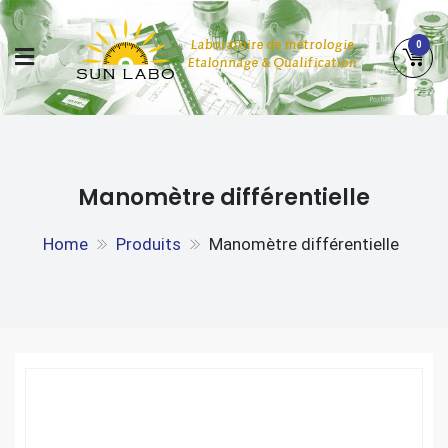
Skip
to
0
content
SUN LABO
LABORATOIRE DE MÉTROLOGIE, ETALONNAGE &
QUALIFICATION
Manomètre différentielle
Home
Produits
Manomètre différentielle